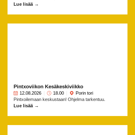
Lue lisää →
Pintxoviikon Kesäkeskiviikko
12.08.2026
18.00
Porin tori
Pintxoilemaan keskustaan! Ohjelma tarkentuu.
Lue lisää →