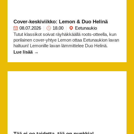
Cover-keskiviikko: Lemon & Duo Helinä
08.07.2026
18.00
Eetunaukio
Tutut klassikot soivat räyhäkkäällä roots-otteella, kun
porilainen cover-yhtye Lemon ottaa Eetunaukion lavan
haltuun! Lemonille lavan lämmittelee Duo Helinä.
Lue lisää →
Tää ei oo taidetta, tää on punkkia! -