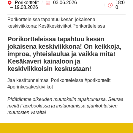
Porikorttelit
03.06.2026
18:0
– 19.08.2026
0
Porikortteleissa tapahtuu kesän jokaisena
keskiviikkona: Kesäkeskiviikot Porikortteleissa
Porikortteleissa tapahtuu kesän
jokaisena keskiviikkona! On keikkoja,
improa, yhteislaulua ja vaikka mitä!
Kesäkaveri kainaloon ja
keskiviikkoisin keskustaan!
Jaa kesätunnelmasi Porikortteleissa #porikorttelit
#porinkesäkeskiviikot
Pidätämme oikeuden muutoksiin tapahtumissa. Seuraa
meitä Facebookissa ja Instagramissa ajankohtaisten
muutosten varalta!